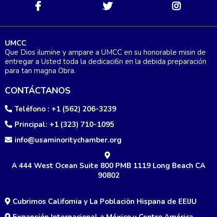
UMCC
Que Dios ilumine y ampare a UMCC en su honorable misin de
entregar a Usted toda la dedicaci6n en la debida preparación
para tan magna Obra.
CONTÁCTANOS
Teléfono : +1 (562) 206-3239
Principal: +1 (323) 710-1095
info@usaminoritychamber.org
A 444 West Ocean Suite 800 PMB 1119 Long Beach CA
90802
Cubrimos Califomia y La Poblaciön Hispana de EEIJU
Expansión Internacional a México y Centro América