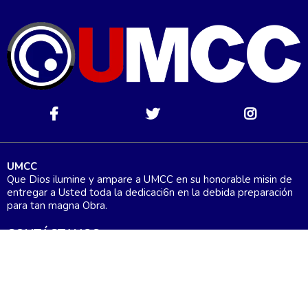
UMCC
Que Dios ilumine y ampare a UMCC en su honorable misin de
entregar a Usted toda la dedicaci6n en la debida preparación
para tan magna Obra.
CONTÁCTANOS
Teléfono : +1 (562) 206-3239
Principal: +1 (323) 710-1095
info@usaminoritychamber.org